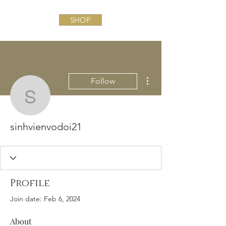
SHOP
More actions
Follow
sinhvienvodoi21
sinhvienvodoi21
Profile
Join date: Feb 6, 2024
About